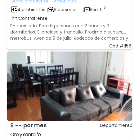
Barrio Montserrat - Amoblado
2
4 ambientes |
6 personas
|
65mts
|
Contrafrente
PH reciclado. Para 6 personas con 2 banos y 3
dormitorios. Silencioso y tranquilo. Proximo a subtes,
metrobus, Avenida 9 de julio. Rodeado de comercios y
servicios generales. Caracteristicas 4 ambientes |6
Cod #1156
personas |65mts 2 |Wifi Equipamentos Heladera Cocina
Horno Cafetera Microondas In
$ -- por mes
Departamento
Oro y santa fe