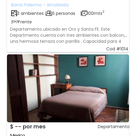
Barrio Palermo - Amoblada
2
3 ambientes |
6 personas
|
100mts
|
Frente
Departamento ubicado en Oro y Santa FE. Este
Departmento cuenta con tres ambientes con balcon,
una hermosa terraza con parrilla . Capacidad para 4
personas. El mismo es amplio y muy luminoso con vista
Cod #1014
abierta en todos los ambientes. El depto cuenta con
dos dormitorios con dos banos , uno es toile
$ -- por mes
Departamento
Mexico