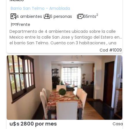
Barrio San Telmo - Amoblada
2
4 ambientes |
6 personas
|
65mts
|
Frente
Departmento de 4 ambientes ubicado sobre la calle
Mexico entre la calle San Jose y Santiago del Estero en
el barrio San Telmo. Cuenta con 3 habitaciones , una
habitacion con cama matrimonial con aire
Cod #1009
acondicionado, frio- calor y luz natural, 1 habitacion
triple con 3 sommiers con toilette con ducha
u$s 2800 por mes
Casa