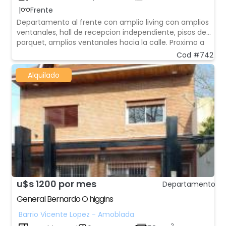
|
Frente
Departamento al frente con amplio living con amplios
ventanales, hall de recepcion independiente, pisos de
parquet, amplios ventanales hacia la calle. Proximo a
Bosques de Palermo, Las Canitas, Av. Cabildo, Estacion
Cod #742
de Tren Belgrano, Barrancas de Belgrano, Av. Cabildo, Av.
Federico Lacroze, Av. Olle
Alquilado
u$s 1200 por mes
Departamento
General Bernardo O higgins
Barrio Vicente Lopez - Amoblada
2