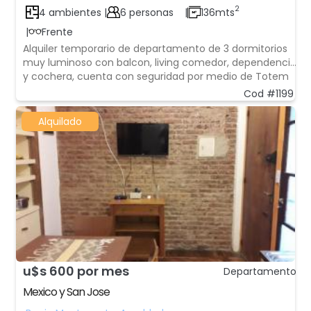
2
4 ambientes |
6 personas
|
136mts
|
Frente
Alquiler temporario de departamento de 3 dormitorios
muy luminoso con balcon, living comedor, dependencia
y cochera, cuenta con seguridad por medio de Totem
y tiene encargado, en excelente ubicacion sobre la Av.
Cod #1199
Las Heras y Lafinur, sector Botanico, proximo a Plaza
Italia, Ecoparque, Parque Las Her
Alquilado
u$s 600 por mes
Departamento
Mexico y San Jose