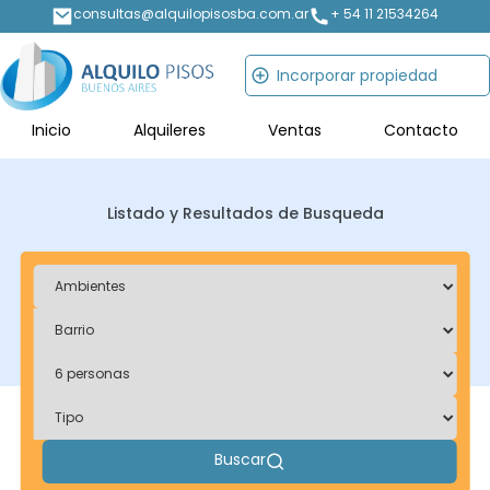
consultas@alquilopisosba.com.ar
+ 54 11 21534264
Incorporar propiedad
Inicio
Alquileres
Ventas
Contacto
Listado y Resultados de Busqueda
Buscar