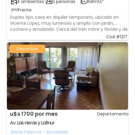
4 ambientes |
6 personas
|
158mts
|
Frente
Duplex tipo casa en alquiler temporario, ubicado en
Vicente Lopez, muy luminoso y amplio con jardin,
cochera y amoblado. Cerca del tren mitre y florida y de
la autopista Av. Gral. Paz, barrio tranquilo.
Cod #1217
Disponible
u$s 1700 por mes
Departamento
Av. Las Heras y Lafinur
Barrio Palermo - Amoblada