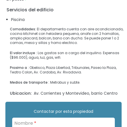
Servicios del edificio
Piscina
Comodidades:
El departamento cuenta con aire acondicionado,
cocina kitchinet con heladera pequena, anafe con 2 hornallas,
amplio placard, balcon, bano con ducha. Se puede poner 1 o 2
camas, mesa y sillas y horno electrico.
El valor incluye :
Los gastos son a cargo del inquilino. Expensas
($96.000), agua, luz, gas, wifi.
Proximo a :
Obelisco, Plaza Libertad, Tribunales, Paseo la Plaza,
Teatro Colon, Av. Cordoba, Av. Rivadavia.
Medios de transporte :
Metrobus y subte.
Ubicacion:
Av. Corrientes y Montevideo, barrio Centro
Contactar por esta propiedad
Nombre
*