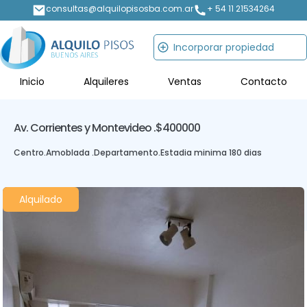
consultas@alquilopisosba.com.ar
+ 54 11 21534264
Incorporar propiedad
Inicio
Alquileres
Ventas
Contacto
Av. Corrientes y Montevideo .
$400000
Centro
.
Amoblada .
Departamento
.
Estadia minima 180 dias
Alquilado