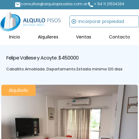
consultas@alquilopisosba.com.ar
+ 54 11 21534264
Incorporar propiedad
Inicio
Alquileres
Ventas
Contacto
Felipe Vallese y Acoyte .
$450000
Caballito
.
Amoblada .
Departamento
.
Estadia minima 120 dias
Alquilado