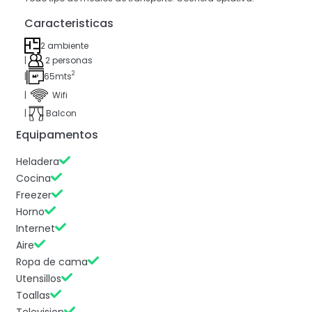
Caracteristicas
2 ambiente
|
2 personas
2
|
65mts
|
Wifi
|
Balcon
Equipamentos
Heladera
Cocina
Freezer
Horno
Internet
Aire
Ropa de cama
Utensillos
Toallas