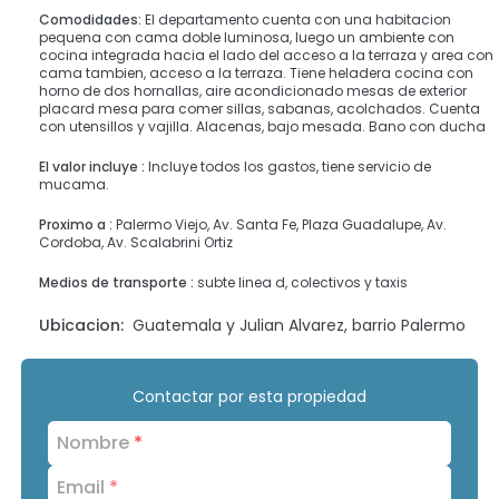
Comodidades:
El departamento cuenta con una habitacion
pequena con cama doble luminosa, luego un ambiente con
cocina integrada hacia el lado del acceso a la terraza y area con
cama tambien, acceso a la terraza. Tiene heladera cocina con
horno de dos hornallas, aire acondicionado mesas de exterior
placard mesa para comer sillas, sabanas, acolchados. Cuenta
con utensillos y vajilla. Alacenas, bajo mesada. Bano con ducha
El valor incluye :
Incluye todos los gastos, tiene servicio de
mucama.
Proximo a :
Palermo Viejo, Av. Santa Fe, Plaza Guadalupe, Av.
Cordoba, Av. Scalabrini Ortiz
Medios de transporte :
subte linea d, colectivos y taxis
Ubicacion:
Guatemala y Julian Alvarez, barrio Palermo
Contactar por esta propiedad
Nombre
*
Email
*