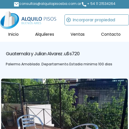
consultas@alquilopisosba.com.ar
+ 54 11 21534264
Incorporar propiedad
Inicio
Alquileres
Ventas
Contacto
Guatemala y Julian Alvarez .
u$s720
Palermo
.
Amoblada .
Departamento
.
Estadia minima 100 dias