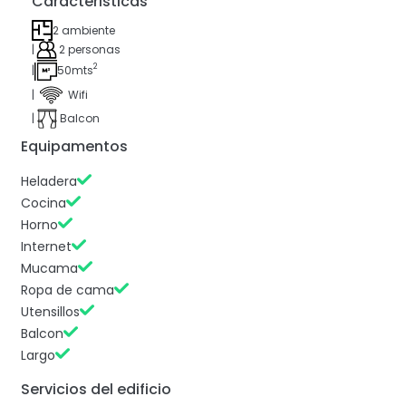
Caracteristicas
2 ambiente
|
2 personas
2
|
50mts
|
Wifi
|
Balcon
Equipamentos
Heladera
Cocina
Horno
Internet
Mucama
Ropa de cama
Utensillos
Balcon
Largo
Servicios del edificio