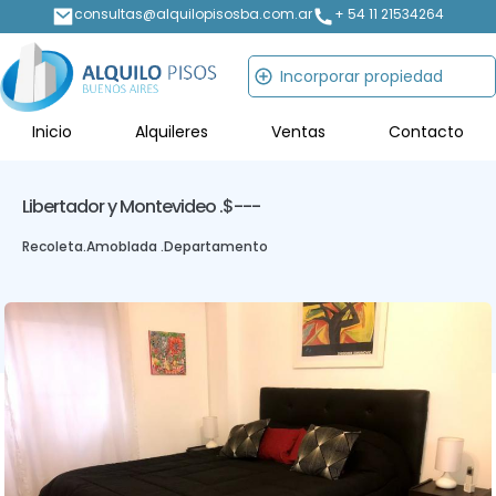
consultas@alquilopisosba.com.ar
+ 54 11 21534264
Incorporar propiedad
Inicio
Alquileres
Ventas
Contacto
Libertador y Montevideo .
$---
Recoleta
.
Amoblada .
Departamento