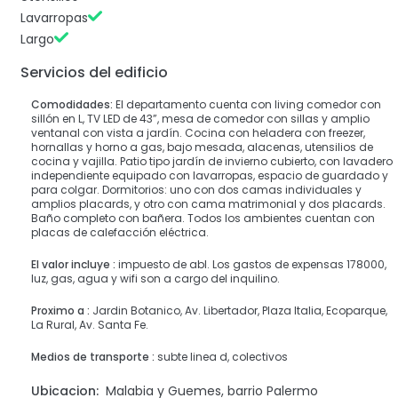
Lavarropas
Largo
Servicios del edificio
Comodidades:
El departamento cuenta con living comedor con
sillón en L, TV LED de 43”, mesa de comedor con sillas y amplio
ventanal con vista a jardín. Cocina con heladera con freezer,
hornallas y horno a gas, bajo mesada, alacenas, utensilios de
cocina y vajilla. Patio tipo jardín de invierno cubierto, con lavadero
independiente equipado con lavarropas, espacio de guardado y
para colgar. Dormitorios: uno con dos camas individuales y
amplios placards, y otro con cama matrimonial y dos placards.
Baño completo con bañera. Todos los ambientes cuentan con
placas de calefacción eléctrica.
El valor incluye :
impuesto de abl. Los gastos de expensas 178000,
luz, gas, agua y wifi son a cargo del inquilino.
Proximo a :
Jardin Botanico, Av. Libertador, Plaza Italia, Ecoparque,
La Rural, Av. Santa Fe.
Medios de transporte :
subte linea d, colectivos
Ubicacion:
Malabia y Guemes, barrio Palermo