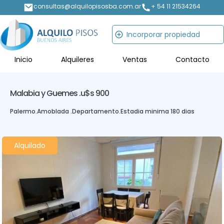
consultas@alquilopisosba.com.ar
+ 54 11 21534264
Incorporar propiedad
Inicio
Alquileres
Ventas
Contacto
Malabia y Guemes .
u$s 900
Palermo
.
Amoblada .
Departamento
.
Estadia minima 180 dias
Alquilado