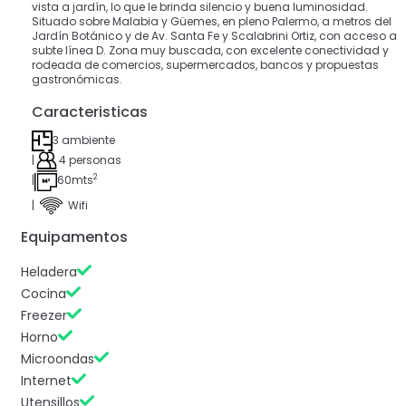
vista a jardín, lo que le brinda silencio y buena luminosidad.
Situado sobre Malabia y Güemes, en pleno Palermo, a metros del
Jardín Botánico y de Av. Santa Fe y Scalabrini Ortiz, con acceso a
subte línea D. Zona muy buscada, con excelente conectividad y
rodeada de comercios, supermercados, bancos y propuestas
gastronómicas.
Caracteristicas
3 ambiente
|
4 personas
2
|
60mts
|
Wifi
Equipamentos
Heladera
Cocina
Freezer
Horno
Microondas
Internet
Utensillos