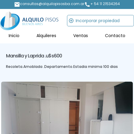
consultas@alquilopisosba.com.ar
+ 54 11 21534264
Incorporar propiedad
Inicio
Alquileres
Ventas
Contacto
Mansilla y Laprida .
u$s600
Recoleta
.
Amoblada .
Departamento
.
Estadia minima 100 dias