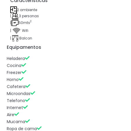
Caracteristicas
2 ambiente
|
3 personas
2
|
50mts
|
Wifi
|
Balcon
Equipamentos
Heladera
Cocina
Freezer
Horno
Cafetera
Microondas
Telefono
Internet
Aire
Mucama
Ropa de cama