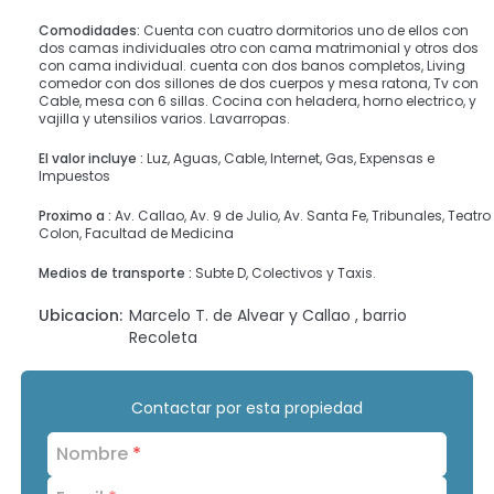
Comodidades:
Cuenta con cuatro dormitorios uno de ellos con
dos camas individuales otro con cama matrimonial y otros dos
con cama individual. cuenta con dos banos completos, Living
comedor con dos sillones de dos cuerpos y mesa ratona, Tv con
Cable, mesa con 6 sillas. Cocina con heladera, horno electrico, y
vajilla y utensilios varios. Lavarropas.
El valor incluye :
Luz, Aguas, Cable, Internet, Gas, Expensas e
Impuestos
Proximo a :
Av. Callao, Av. 9 de Julio, Av. Santa Fe, Tribunales, Teatro
Colon, Facultad de Medicina
Medios de transporte :
Subte D, Colectivos y Taxis.
Ubicacion:
Marcelo T. de Alvear y Callao , barrio
Recoleta
Contactar por esta propiedad
Nombre
*