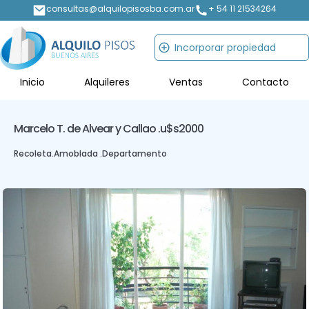
consultas@alquilopisosba.com.ar
+ 54 11 21534264
Incorporar propiedad
Inicio
Alquileres
Ventas
Contacto
Marcelo T. de Alvear y Callao .
u$s2000
Recoleta
.
Amoblada .
Departamento