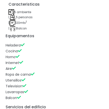
Caracteristicas
5 ambiente
|
5 personas
2
|
120mts
|
Balcon
Equipamentos
Heladera
Cocina
Horno
Internet
Aire
Ropa de cama
Utensillos
Television
Lavarropas
Balcon
Servicios del edificio