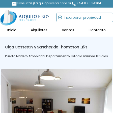
consultas@alquilopisosba.com.ar
+ 54 11 21534264
Incorporar propiedad
Inicio
Alquileres
Ventas
Contacto
Olga Cossettini y Sanchez de Thompson .
u$s---
Puerto Madero
.
Amoblada .
Departamento
.
Estadia minima 180 dias