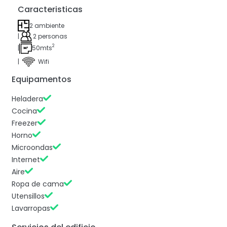
Caracteristicas
2 ambiente
|
2 personas
2
|
50mts
|
Wifi
Equipamentos
Heladera
Cocina
Freezer
Horno
Microondas
Internet
Aire
Ropa de cama
Utensillos
Lavarropas