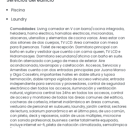
Servicios del edificio
Piscina
Laundry
Comodidades:
Living comedor en V con barra/cocina integrada,
heladera, horno electrico, hornallas electricas, microondas,
alacenas, utensillos y elementos de cocina varios. Area estar con
dos sillones de dos cuerpos, TV LCD. Area comedor con mesa
para 8 personas. Toilet de recepción. Dormitorio principal con
baño en suite y vestidor que cuenta con cama queen, TV LCD e
Hidromasajes. Dormitorio secundario/oficina con baño en suite.
Balcón aterrazado con juego de mesa de exterior. Aire
acondicionado, lavarropas y calefacción. Accesos, Servicios y
Amenities cuenta con dos entradas principales por Juana Manso
y Olga Cossetini, importantes halles en doble altura y lujosa
terminación, doble rampa vigilada de acceso vehicular, entrada
independiente para servicios y proveedores, control de seguridad
electrónico den todos los accesos, iluminación y ventilación
natural, vigilancia central las 24hs en todos los accesos, control
de acceso y monitoreo de todas las áreas comunes del edificio,
cocheras de cortesía, internet inalámbrica en áreas comunes,
vestuario de personal en subsuelo, laundry, jardín central, sectores
de lectura, solarium panorámico en el último piso, de uso común,
con pileta, deck y reposeras, salón de usos múltiples, microcine
con sonido profesional, business center totalmente equipado,
incluye internet wi-fi, pileta de natación climatizada, semiolímpica