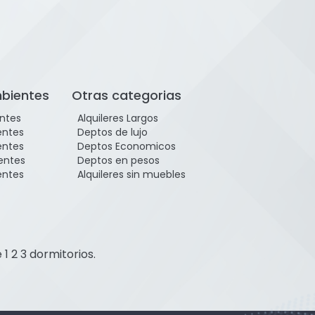
bientes
Otras categorias
ntes
Alquileres Largos
entes
Deptos de lujo
entes
Deptos Economicos
entes
Deptos en pesos
entes
Alquileres sin muebles
 2 3 dormitorios.