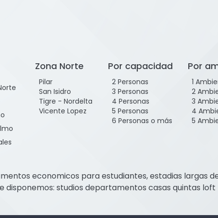
Zona Norte
Por capacidad
Por am
Pilar
2 Personas
1 Ambie
Norte
San Isidro
3 Personas
2 Ambi
o
Tigre - Nordelta
4 Personas
3 Ambi
Vicente Lopez
5 Personas
4 Ambi
mo
6 Personas o más
5 Ambi
elmo
ales
mentos economicos para estudiantes, estadias largas de 1
e disponemos: studios departamentos casas quintas loft