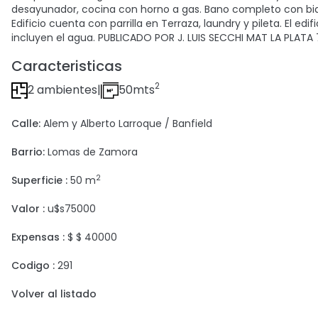
desayunador, cocina con horno a gas. Bano completo con bidet
Edificio cuenta con parrilla en Terraza, laundry y pileta. El ed
incluyen el agua. PUBLICADO POR J. LUIS SECCHI MAT LA PLATA
Caracteristicas
2
2 ambientes
|
50mts
Calle:
Alem y Alberto Larroque / Banfield
Barrio:
Lomas de Zamora
2
Superficie :
50 m
Valor :
u$s75000
Expensas :
$ $ 40000
Codigo :
291
Volver al listado