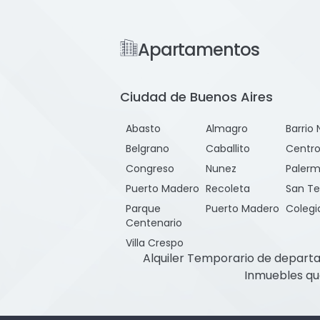
Apartamentos
Ciudad de Buenos Aires
Abasto
Almagro
Barrio 
Belgrano
Caballito
Centr
Congreso
Nunez
Paler
Puerto Madero
Recoleta
San T
Parque
Puerto Madero
Colegi
Centenario
Villa Crespo
Alquiler Temporario de departa
Inmuebles qu