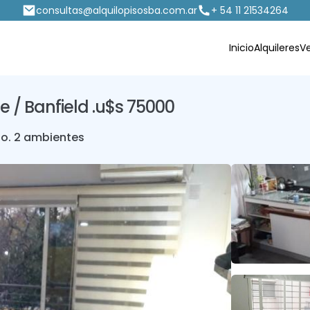
consultas@alquilopisosba.com.ar
+ 54 11 21534264
Inicio
Alquileres
V
 / Banfield .
u$s 75000
to
. 2 ambientes