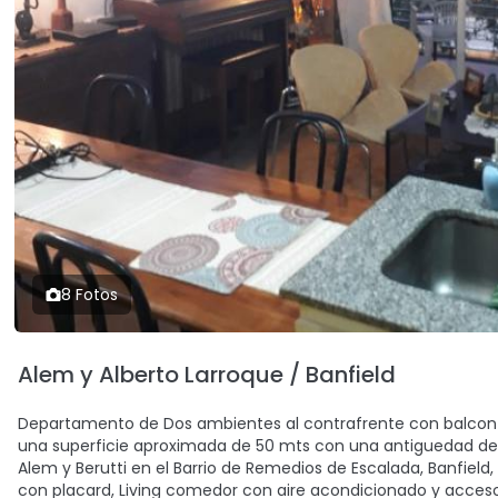
8 Fotos
Alem y Alberto Larroque / Banfield
Departamento de Dos ambientes al contrafrente con balcon g
una superficie aproximada de 50 mts con una antiguedad de 1
Alem y Berutti en el Barrio de Remedios de Escalada, Banfield
con placard, Living comedor con aire acondicionado y acceso