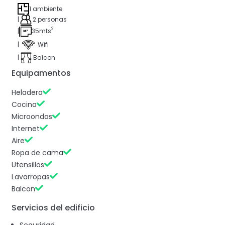
1 ambiente
|
2 personas
2
|
35mts
|
Wifi
|
Balcon
Equipamentos
Heladera
Cocina
Microondas
Internet
Aire
Ropa de cama
Utensillos
Lavarropas
Balcon
Servicios del edificio