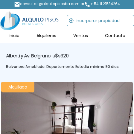
consultas@alquilopisosba.com.ar
+ 54 11 21534264
Incorporar propiedad
Inicio
Alquileres
Ventas
Contacto
Alberti y Av. Belgrano .
u$s320
Balvanera
.
Amoblada .
Departamento
.
Estadia minima 90 dias
Alquilado