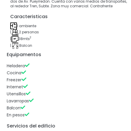
dos de Av. Pueyrredon. Cuenta con varios medios de transportes,
al rededor Tren, Subte. Zona muy comercial. Contrafrente
Caracteristicas
1 ambiente
|
2 personas
2
|
38mts
|
Balcon
Equipamentos
Heladera
Cocina
Freezer
Internet
Utensillos
Lavarropas
Balcon
En pesos
Servicios del edificio