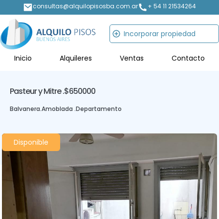
consultas@alquilopisosba.com.ar
+ 54 11 21534264
Incorporar propiedad
Inicio
Alquileres
Ventas
Contacto
Pasteur y Mitre .
$650000
Balvanera
.
Amoblada .
Departamento
Disponible